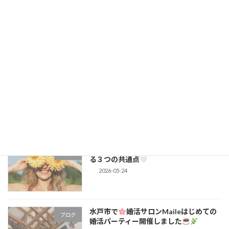
婚活が長くなると忘れがちだけど…。大
コラム
切にしたいのは「結婚すること」じゃな
い
2026-06-08
射手座満月のエネルギーを味方に♡ “可
ブログ
能性を狭める婚活”を手放す満月
2026-05-31
頑張りすぎなくて大丈夫。婚活で選ばれ
コラム
る３つの共通点
2026-05-24
水戸市で
婚活サロンMaileはじめての
ブログ
婚活パーティー開催しました