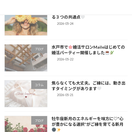
頑張りすぎなくて大丈夫。婚活で選ばれ
コラム
る３つの共通点
2026-05-24
水戸市で
婚活サロンMaileはじめての
ブログ
婚活パーティー開催しました
2026-05-22
焦らなくても大丈夫。ご縁には、動き出
コラム
すタイミングがあります
2026-05-21
牡牛座新月のエネルギーを味方に♡“心
ブログ
が豊かになる選択”がご縁を育てる新月