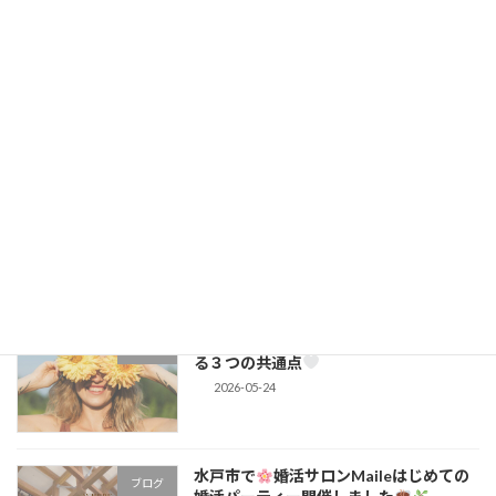
2026-06-15
婚活が長くなると忘れがちだけど…。大
コラム
切にしたいのは「結婚すること」じゃな
い
2026-06-08
射手座満月のエネルギーを味方に♡ “可
ブログ
能性を狭める婚活”を手放す満月
2026-05-31
頑張りすぎなくて大丈夫。婚活で選ばれ
コラム
る３つの共通点
2026-05-24
水戸市で
婚活サロンMaileはじめての
ブログ