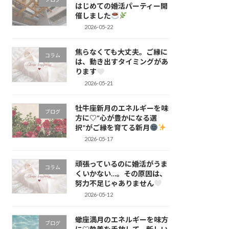
はじめての婚活パーティー開
催しました
2026-05-22
焦らなくても大丈夫。ご縁に
コラム
は、動き出すタイミングがあ
ります
2026-05-21
牡牛座新月のエネルギーを味
ブログ
方に♡“心が豊かになる選
択”がご縁を育てる新月
2026-05-17
頑張っているのに婚活がうま
コラム
くいかない…。その原因は、
努力不足じゃありません
2026-05-12
蠍座満月のエネルギーを味方
ブログ