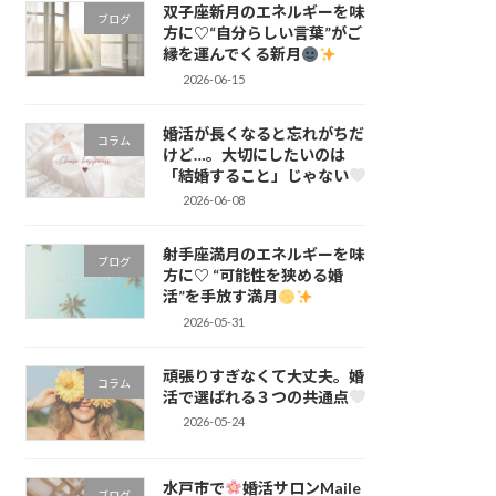
双子座新月のエネルギーを味
ブログ
方に♡“自分らしい言葉”がご
縁を運んでくる新月
2026-06-15
婚活が長くなると忘れがちだ
コラム
けど…。大切にしたいのは
「結婚すること」じゃない
2026-06-08
射手座満月のエネルギーを味
ブログ
方に♡ “可能性を狭める婚
活”を手放す満月
2026-05-31
頑張りすぎなくて大丈夫。婚
コラム
活で選ばれる３つの共通点
2026-05-24
水戸市で
婚活サロンMaile
ブログ