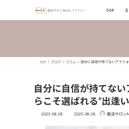
コ
ナ
ン
ビ
TOP
ミ
テ
ゲ
ン
ー
ツ
シ
へ
ョ
ス
ン
キ
に
ッ
移
TOP
ブログ
コラム
自分に自信が持てないアラフォ
プ
動
自分に自信が持てない
らこそ選ばれる”出逢
最
2025-08-28
2025-08-28
婚活サロンMa
終
更