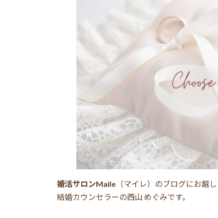
新
日
時
:
婚活サロンMaile
（マイレ）のブログにお越し
結婚カウンセラーの西山 めぐみです。