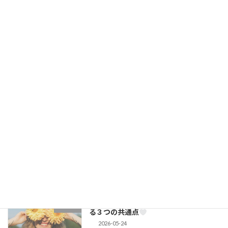
双子座新月のエネルギーを味方に♡“自
ブログ
分らしい言葉”がご縁を運んでくる新月
2026-06-15
婚活が長くなると忘れがちだけど…。大
コラム
切にしたいのは「結婚すること」じゃな
い
2026-06-08
射手座満月のエネルギーを味方に♡ “可
ブログ
能性を狭める婚活”を手放す満月
2026-05-31
頑張りすぎなくて大丈夫。婚活で選ばれ
コラム
る３つの共通点
2026-05-24