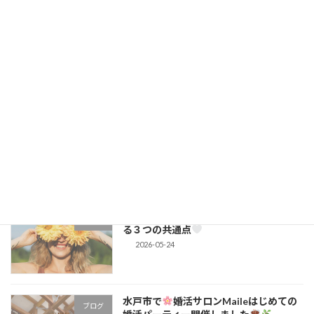
2026-06-15
婚活が長くなると忘れがちだけど…。大
コラム
切にしたいのは「結婚すること」じゃな
い
2026-06-08
射手座満月のエネルギーを味方に♡ “可
ブログ
能性を狭める婚活”を手放す満月
2026-05-31
頑張りすぎなくて大丈夫。婚活で選ばれ
コラム
る３つの共通点
2026-05-24
水戸市で
婚活サロンMaileはじめての
ブログ